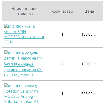
Наименование
Количество
Цена
товара
↓
1
180.00
р.
MOD803 Knock sensor
3PIN
2
100.00
р.
MOD804 модуль
датчика наклона KY-
020 easy module
1
593.00
р.
MOD805 Analog
Rotation Sensor V1