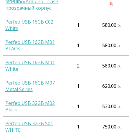
pcDuino/Arduino - Case
прозрачный корпус
Perfeo USB 16GB C02
1
580.00
р.
White
Perfeo USB 16GB M01
1
580.00
р.
BLACK
Perfeo USB 16GB M01
2
580.00
р.
White
Perfeo USB 16GB M07
1
620.00
р.
Metal Series
Perfeo USB 32GB M02
1
530.00
р.
Black
Perfeo USB 32GB S01
1
750.00
р.
WHITE