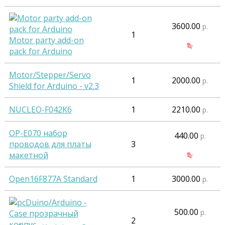
3600.00
р.
1
Motor party add-on
pack for Arduino
Motor/Stepper/Servo
1
2000.00
р.
Shield for Arduino - v2.3
NUCLEO-F042K6
1
2210.00
р.
OP-E070 набор
440.00
р.
проводов для платы
3
макетной
Open16F877A Standard
1
3000.00
р.
500.00
р.
2