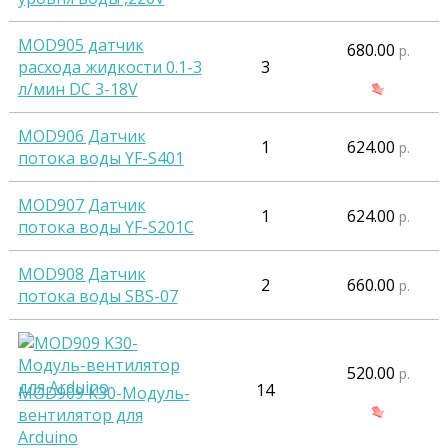
MOD905 датчик
680.00
р.
расхода жидкости 0.1-3
3
л/мин DC 3-18V
MOD906 Датчик
1
624.00
р.
потока воды YF-S401
MOD907 Датчик
1
624.00
р.
потока воды YF-S201C
MOD908 Датчик
2
660.00
р.
потока воды SBS-07
520.00
р.
14
MOD909 K30-Модуль-
вентилятор для
Arduino