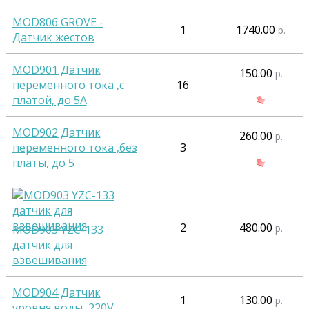
MOD806 GROVE -
1
1740.00
р.
Датчик жестов
MOD901 Датчик
150.00
р.
переменного тока ,с
16
платой, до 5А
MOD902 Датчик
260.00
р.
переменного тока ,без
3
платы, до 5
2
480.00
р.
MOD903 YZC-133
датчик для
взвешивания
MOD904 Датчик
1
130.00
р.
уровня воды ,220V