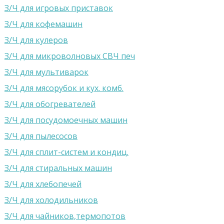
З/Ч для игровых приставок
З/Ч для кофемашин
З/Ч для кулеров
З/Ч для микроволновых СВЧ печ
З/Ч для мультиварок
З/Ч для мясорубок и кух. комб.
З/Ч для обогревателей
З/Ч для посудомоечных машин
З/Ч для пылесосов
З/Ч для сплит-систем и кондиц.
З/Ч для стиральных мaшин
З/Ч для хлебопечей
З/Ч для холодильников
З/Ч для чайников,термопотов