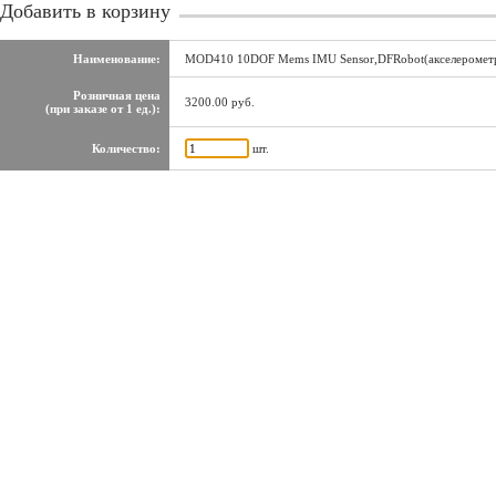
Добавить в корзину
Наименование:
MOD410 10DOF Mems IMU Sensor,DFRobot(акселерометр
Розничная цена
3200.00 руб.
(при заказе от 1 ед.):
Количество:
шт.