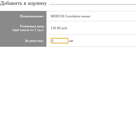
Добавить в корзину
Наименование:
MOD130 Correlation sensor
Розничная цена
150.00 руб.
(при заказе от 1 ед.):
Количество:
шт.