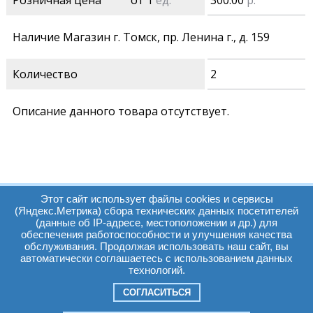
Розничная цена
от 1
ед.
300.00
р.
Наличие Магазин г. Томск, пр. Ленина г., д. 159
Количество
2
Описание данного товара отсутствует.
Этот сайт использует файлы cookies и сервисы
(Яндекс.Метрика) сбора технических данных посетителей
(данные об IP-адресе, местоположении и др.) для
обеспечения работоспособности и улучшения качества
Часы работы:
Томск, пр. Ленина г,
обслуживания. Продолжая использовать наш сайт, вы
автоматически соглашаетесь с использованием данных
д. 159
технологий.
09:00 - 19:00
т.:
+7(3822)511225
info@elcopro.ru
СОГЛАСИТЬСЯ
Суб. Воскр. вых.