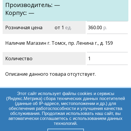
Производитель: —
Корпус: —
Розничная цена
от 1
ед.
360.00
р.
Наличие Магазин г. Томск, пр. Ленина г., д. 159
Количество
1
Описание данного товара отсутствует.
Этот сайт использует файлы cookies и сервисы
(Яндекс.Метрика) сбора технических данных посетителей
(данные об IP-адресе, местоположении и др.) для
обеспечения работоспособности и улучшения качества
Часы работы:
Томск, пр. Ленина г,
обслуживания. Продолжая использовать наш сайт, вы
автоматически соглашаетесь с использованием данных
д. 159
технологий.
09:00 - 19:00
т.:
+7(3822)511225