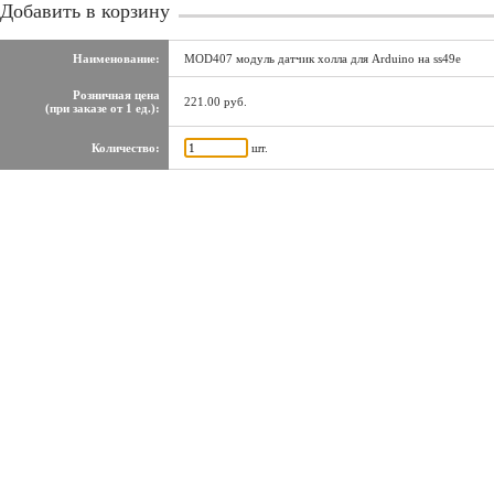
Добавить в корзину
Наименование:
MOD407 модуль датчик холла для Arduino на ss49e
Розничная цена
221.00 руб.
(при заказе от 1 ед.):
Количество:
шт.