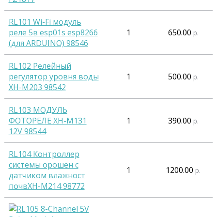
RL101 Wi-Fi модуль
реле 5в esp01s esp8266
1
650.00
р.
(для ARDUINO) 98546
RL102 Релейный
регулятор уровня воды
1
500.00
р.
XH-M203 98542
RL103 МОДУЛЬ
ФОТОРЕЛЕ XH-M131
1
390.00
р.
12V 98544
RL104 Контроллер
системы орошен с
1
1200.00
р.
датчиком влажност
почвХН-M214 98772