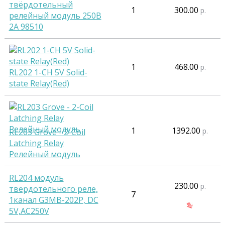
твёрдотельный
1
300.00
р.
релейный модуль 250В
2А 98510
1
468.00
р.
RL202 1-CH 5V Solid-
state Relay(Red)
1
1392.00
р.
RL203 Grove - 2-Coil
Latching Relay
Релейный модуль
RL204 модуль
230.00
р.
твердотельного реле,
7
1канал G3MB-202P, DC
5V,AC250V