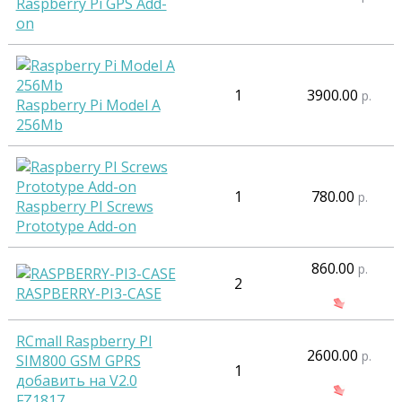
Raspberry Pi GPS Add-
on
1
3900.00
р.
Raspberry Pi Model A
256Mb
1
780.00
р.
Raspberry PI Screws
Prototype Add-on
860.00
р.
2
RASPBERRY-PI3-CASE
RCmall Raspberry PI
2600.00
р.
SIM800 GSM GPRS
1
добавить на V2.0
FZ1817