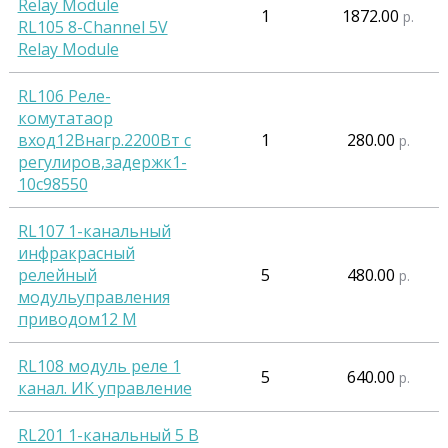
1
1872.00
р.
RL105 8-Channel 5V
Relay Module
RL106 Реле-
комутатаор
вход12Внагр.2200Вт с
1
280.00
р.
регулиров,задержк1-
10с98550
RL107 1-канальный
инфракрасный
релейный
5
480.00
р.
модульуправления
приводом12 М
RL108 модуль реле 1
5
640.00
р.
канал. ИК управление
RL201 1-канальный 5 В