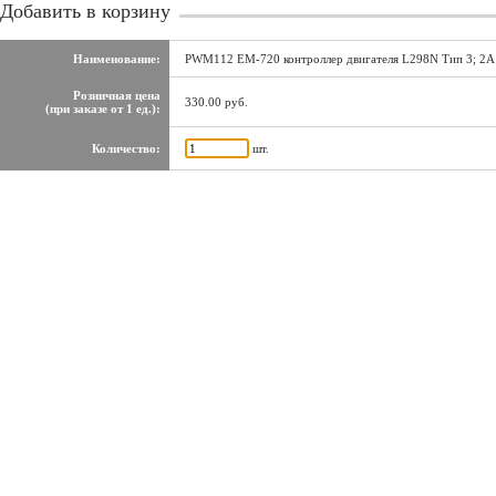
Добавить в корзину
Наименование:
PWM112 EM-720 контроллер двигателя L298N Тип 3; 2A 
Розничная цена
330.00 руб.
(при заказе от 1 ед.):
Количество:
шт.