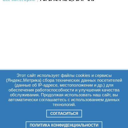
Этот сайт использует файлы cookies и сервисы
(Яндекс.Метрика) сбора технических данных посетителей
(данные об IP-адресе, местоположении и др.) для
обеспечения работоспособности и улучшения качества
Часы работы:
Томск, пр. Ленина г,
обслуживания. Продолжая использовать наш сайт, вы
автоматически соглашаетесь с использованием данных
д. 159
технологий.
09:00 - 19:00
т.:
+7(3822)511225
info@elcopro.ru
СОГЛАСИТЬСЯ
Суб. Воскр. вых.
ПОЛИТИКА КОНФИДЕНЦИАЛЬНОСТИ