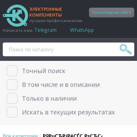
ЭЛЕКТРОННЫЕ
Полная версия сайта
КОМПОНЕНТЫ
лучшее профессионалам
Telegram
WhatsApp
Написать нам:
Точный поиск
В том числе и в описании
Только в наличии
Искать в текущих результатах
Все категории
|
РўРµСЂРјРёСЃС‚РѕСЂС‹