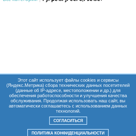
Этот сайт использует файлы cookies и сервисы
(Яндекс.Метрика) сбора технических данных посетителей
(данные об IP-адресе, местоположении и др.) для
обеспечения работоспособности и улучшения качества
Часы работы:
Томск, пр. Ленина г,
обслуживания. Продолжая использовать наш сайт, вы
автоматически соглашаетесь с использованием данных
д. 159
технологий.
09:00 - 19:00
т.:
+7(3822)511225
info@elcopro.ru
СОГЛАСИТЬСЯ
Суб. Воскр. вых.
ПОЛИТИКА КОНФИДЕНЦИАЛЬНОСТИ