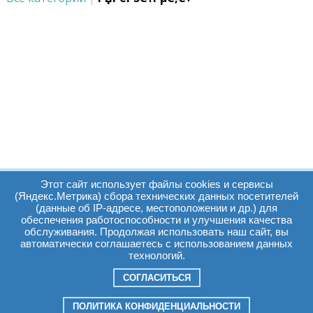
Этот сайт использует файлы cookies и сервисы
(Яндекс.Метрика) сбора технических данных посетителей
(данные об IP-адресе, местоположении и др.) для
обеспечения работоспособности и улучшения качества
Часы работы:
Томск, пр. Ленина г,
обслуживания. Продолжая использовать наш сайт, вы
автоматически соглашаетесь с использованием данных
д. 159
технологий.
09:00 - 19:00
т.:
+7(3822)511225
info@elcopro.ru
СОГЛАСИТЬСЯ
Суб. Воскр. вых.
ПОЛИТИКА КОНФИДЕНЦИАЛЬНОСТИ