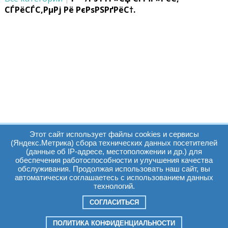
СЃРёСЃС‚РµРј Рё РєРѕРЅРґРёС†.
Этот сайт использует файлы cookies и сервисы
(Яндекс.Метрика) сбора технических данных посетителей
(данные об IP-адресе, местоположении и др.) для
обеспечения работоспособности и улучшения качества
Часы работы:
Томск, пр. Ленина г,
обслуживания. Продолжая использовать наш сайт, вы
автоматически соглашаетесь с использованием данных
д. 159
технологий.
09:00 - 19:00
т.:
+7(3822)511225
info@elcopro.ru
СОГЛАСИТЬСЯ
Суб. Воскр. вых.
ПОЛИТИКА КОНФИДЕНЦИАЛЬНОСТИ