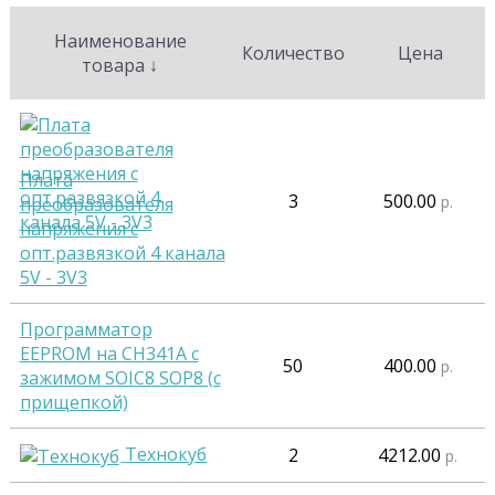
Наименование
Количество
Цена
товара
↓
Плата
3
500.00
р.
преобразователя
напряжения с
опт.развязкой 4 канала
5V - 3V3
Программатор
EEPROM на CH341A c
50
400.00
р.
зажимом SOIC8 SOP8 (с
прищепкой)
Технокуб
2
4212.00
р.