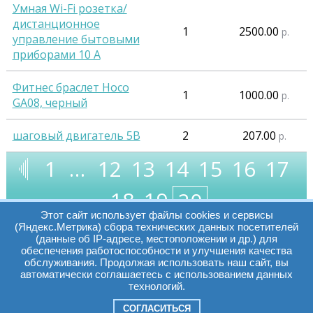
Умная Wi-Fi розетка/
дистанционное
1
2500.00
р.
управление бытовыми
приборами 10 А
Фитнес браслет Hoco
1
1000.00
р.
GA08, черный
шаговый двигатель 5В
2
207.00
р.
1
…
12
13
14
15
16
17
18
19
20
Этот сайт использует файлы cookies и сервисы
(Яндекс.Метрика) сбора технических данных посетителей
(данные об IP-адресе, местоположении и др.) для
обеспечения работоспособности и улучшения качества
Часы работы:
Томск, пр. Ленина г,
обслуживания. Продолжая использовать наш сайт, вы
автоматически соглашаетесь с использованием данных
д. 159
технологий.
09:00 - 19:00
т.:
+7(3822)511225
info@elcopro.ru
СОГЛАСИТЬСЯ