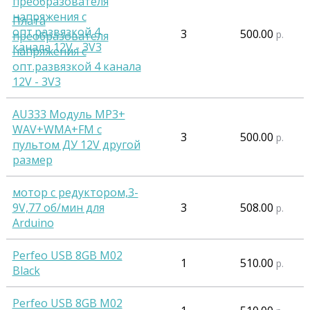
Плата
3
500.00
р.
преобразователя
напряжения с
опт.развязкой 4 канала
12V - 3V3
AU333 Модуль MP3+
WAV+WMA+FM c
3
500.00
р.
пультом ДУ 12V другой
размер
мотор с редуктором,3-
9V,77 об/мин для
3
508.00
р.
Arduino
Perfeo USB 8GB M02
1
510.00
р.
Black
Perfeo USB 8GB M02