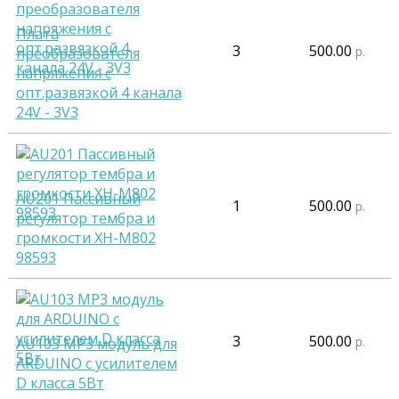
Плата
3
500.00
р.
преобразователя
напряжения с
опт.развязкой 4 канала
24V - 3V3
AU201 Пассивный
1
500.00
р.
регулятор тембра и
громкости ХН-М802
98593
3
500.00
р.
AU103 MP3 модуль для
ARDUINO с усилителем
D класса 5Вт