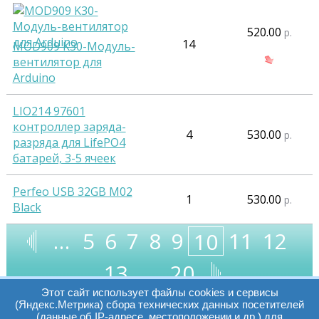
520.00
р.
14
MOD909 K30-Модуль-
вентилятор для
Arduino
LIO214 97601
контроллер заряда-
4
530.00
р.
разряда для LifePO4
батарей, 3-5 ячеек
Perfeo USB 32GB M02
1
530.00
р.
Black
…
5
6
7
8
9
11
12
10
13
…
20
Этот сайт использует файлы cookies и сервисы
(Яндекс.Метрика) сбора технических данных посетителей
(данные об IP-адресе, местоположении и др.) для