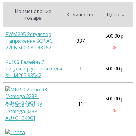
Наименование
Количество
Цена
↓
товара
PWM205 Регулятор
500.00
р.
Напряжения SCR AC
337
220В 5000 Вт 98162
RL102 Релейный
регулятор уровня воды
1
500.00
р.
XH-M203 98542
500.00
р.
11
MKR202 Uno R3
[Atmega 328P-
AU+CH340G]