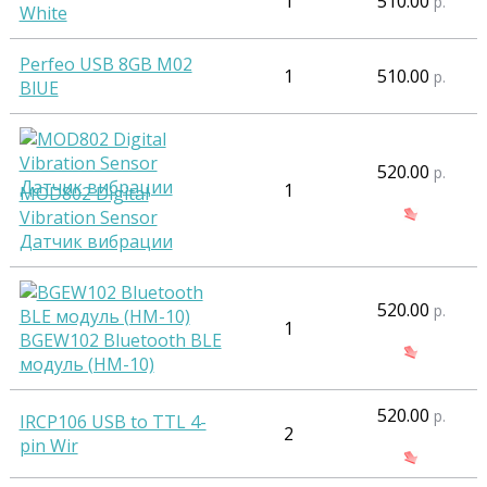
1
510.00
р.
White
Perfeo USB 8GB M02
1
510.00
р.
BlUE
520.00
р.
1
MOD802 Digital
Vibration Sensor
Датчик вибрации
520.00
р.
1
BGEW102 Bluetooth BLE
модуль (HM-10)
520.00
р.
IRCP106 USB to TTL 4-
2
pin Wir