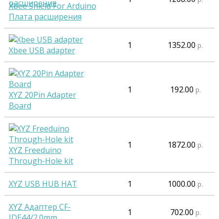
Xbee Shield For Arduino
Плата расширения
1
1352.00
р.
Xbee USB adapter
1
192.00
р.
XYZ 20Pin Adapter
Board
1
1872.00
р.
XYZ Freeduino
Through-Hole kit
XYZ USB HUB HAT
1
1000.00
р.
XYZ Адаптер CF-
1
702.00
р.
IDE44/2.0mm