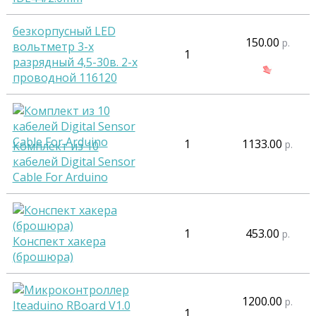
безкорпусный LED
150.00
р.
вольтметр 3-х
1
разрядный 4,5-30в. 2-х
проводной 116120
1
1133.00
р.
Комплект из 10
кабелей Digital Sensor
Cable For Arduino
1
453.00
р.
Конспект хакера
(брошюра)
1200.00
р.
1