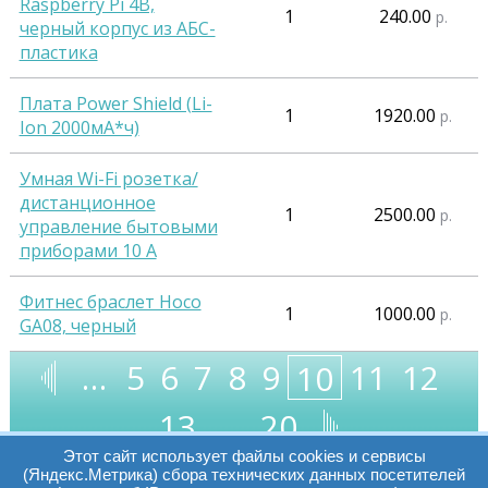
Raspberry Pi 4B,
1
240.00
р.
черный корпус из АБС-
пластика
Плата Power Shield (Li-
1
1920.00
р.
Ion 2000мА*ч)
Умная Wi-Fi розетка/
дистанционное
1
2500.00
р.
управление бытовыми
приборами 10 А
Фитнес браслет Hoco
1
1000.00
р.
GA08, черный
…
5
6
7
8
9
11
12
10
13
…
20
Этот сайт использует файлы cookies и сервисы
(Яндекс.Метрика) сбора технических данных посетителей