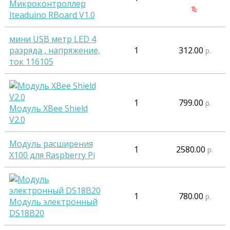
Микроконтроллер
Iteaduino RBoard V1.0
мини USB метр LED 4
разряда , напряжение,
1
312.00
р.
ток 116105
1
799.00
р.
Модуль XBee Shield
V2.0
Модуль расширения
1
2580.00
р.
X100 для Raspberry Pi
1
780.00
р.
Модуль электронный
DS18B20