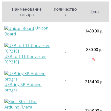
Наименование
Количество
Цена
товара
↓
Unicon
1
1430.00
р.
Board
850.00
р.
1
USB to TTL Converter
[CP210]
1
2184.00
р.
USBtinyISP-Arduino
progra
1
1208.00
р.