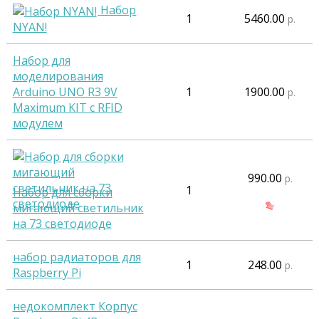
Набор
1
5460.00
р.
NYAN!
Набор для
моделирования
Arduino UNO R3 9V
1
1900.00
р.
Maximum KIT с RFID
модулем
990.00
р.
1
Набор для сборки
мигающий светильник
на 73 светодиоде
набор радиаторов для
1
248.00
р.
Raspberry Pi
недокомплект Корпус