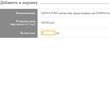
Добавить в корзину
Наименование:
LIO214 97601 контроллер заряда-разряда для LifePO4 бат
Розничная цена
530.00 руб.
(при заказе от 1 ед.):
Количество:
шт.