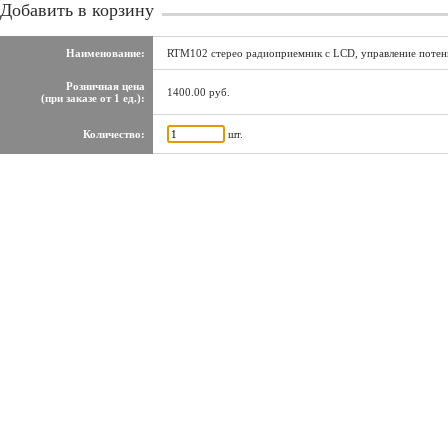
Добавить в корзину
Наименование:
RTM102 стерео радиоприемник с LCD, управление поте
Розничная цена
1400.00 руб.
(при заказе от 1 ед.):
Количество:
шт.