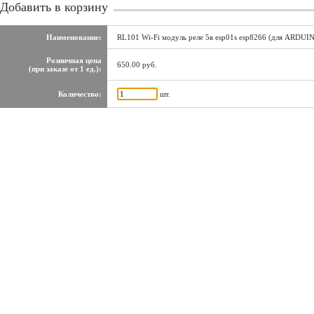
Добавить в корзину
Наименование:
RL101 Wi-Fi модуль реле 5в esp01s esp8266 (для ARDUI
Розничная цена
650.00 руб.
(при заказе от 1 ед.):
Количество:
шт.