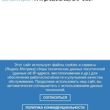
Этот сайт использует файлы cookies и сервисы
(Яндекс.Метрика) сбора технических данных посетителей
(данные об IP-адресе, местоположении и др.) для
обеспечения работоспособности и улучшения качества
Часы работы:
Томск, пр. Ленина г,
обслуживания. Продолжая использовать наш сайт, вы
автоматически соглашаетесь с использованием данных
д. 159
технологий.
09:00 - 19:00
т.:
+7(3822)511225
info@elcopro.ru
СОГЛАСИТЬСЯ
Суб. Воскр. вых.
ПОЛИТИКА КОНФИДЕНЦИАЛЬНОСТИ