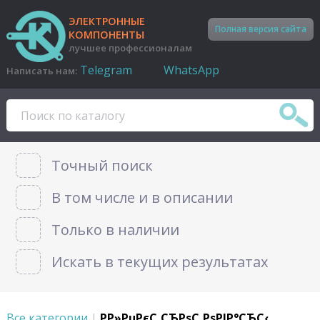
ЭЛЕКТРОННЫЕ
Полная версия сайта
КОМПОНЕНТЫ
лучшее профессионалам
Telegram
WhatsApp
Написать нам:
Точный поиск
В том числе и в описании
Только в наличии
Искать в текущих результатах
Все категории
|
Р­Р»РµРєС‚СЂРѕС‚РѕРІР°СЂС‹