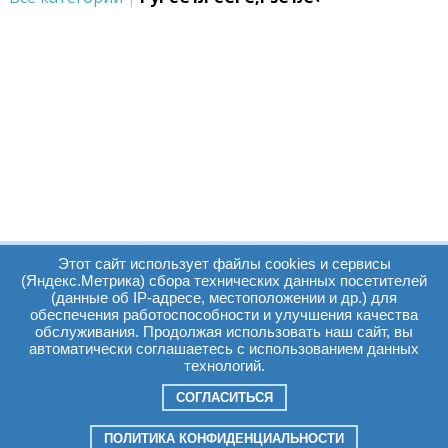
Этот сайт использует файлы cookies и сервисы
(Яндекс.Метрика) сбора технических данных посетителей
(данные об IP-адресе, местоположении и др.) для
обеспечения работоспособности и улучшения качества
Часы работы:
Томск, пр. Ленина г,
обслуживания. Продолжая использовать наш сайт, вы
автоматически соглашаетесь с использованием данных
д. 159
технологий.
09:00 - 19:00
т.:
+7(3822)511225
info@elcopro.ru
СОГЛАСИТЬСЯ
Суб. Воскр. вых.
ПОЛИТИКА КОНФИДЕНЦИАЛЬНОСТИ