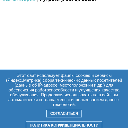
Этот сайт использует файлы cookies и сервисы
(Яндекс.Метрика) сбора технических данных посетителей
(данные об IP-адресе, местоположении и др.) для
обеспечения работоспособности и улучшения качества
Часы работы:
Томск, пр. Ленина г,
обслуживания. Продолжая использовать наш сайт, вы
автоматически соглашаетесь с использованием данных
д. 159
технологий.
09:00 - 19:00
т.:
+7(3822)511225
info@elcopro.ru
СОГЛАСИТЬСЯ
Суб. Воскр. вых.
ПОЛИТИКА КОНФИДЕНЦИАЛЬНОСТИ