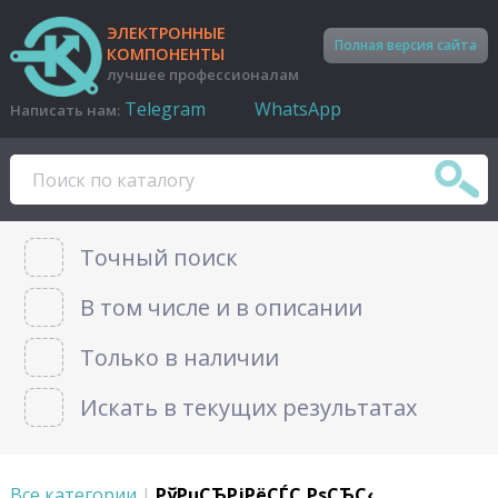
ЭЛЕКТРОННЫЕ
Полная версия сайта
КОМПОНЕНТЫ
лучшее профессионалам
Telegram
WhatsApp
Написать нам:
Точный поиск
В том числе и в описании
Только в наличии
Искать в текущих результатах
Все категории
|
РўРµСЂРјРёСЃС‚РѕСЂС‹