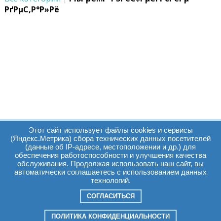
РґРµС‚Р°Р»Рё
Этот сайт использует файлы cookies и сервисы
(Яндекс.Метрика) сбора технических данных посетителей
(данные об IP-адресе, местоположении и др.) для
обеспечения работоспособности и улучшения качества
Часы работы:
Томск, пр. Ленина г,
обслуживания. Продолжая использовать наш сайт, вы
автоматически соглашаетесь с использованием данных
д. 159
технологий.
09:00 - 19:00
т.:
+7(3822)511225
info@elcopro.ru
СОГЛАСИТЬСЯ
Суб. Воскр. вых.
ПОЛИТИКА КОНФИДЕНЦИАЛЬНОСТИ