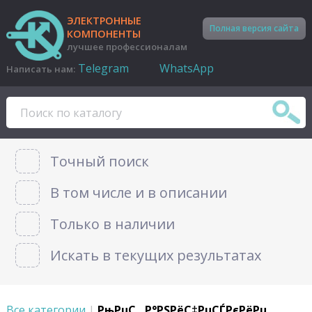
ЭЛЕКТРОННЫЕ
Полная версия сайта
КОМПОНЕНТЫ
лучшее профессионалам
Telegram
WhatsApp
Написать нам:
Точный поиск
В том числе и в описании
Только в наличии
Искать в текущих результатах
Все категории
|
РњРµС…Р°РЅРёС‡РµСЃРєРёРµ