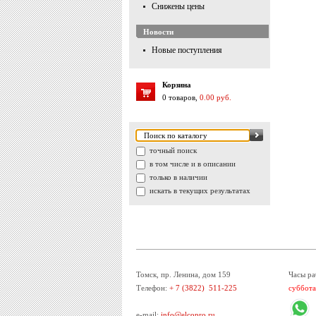
Снижены цены
Новости
Новые поступления
Корзина
0 товаров,
0.00 руб.
точный поиск
в том числе и в описании
только в наличии
искать в текущих результатах
Томск, пр. Ленина, дом 159
Часы ра
Телефон:
+ 7 (3822) 511-225
суббота
e-mail:
info@elcopro.ru