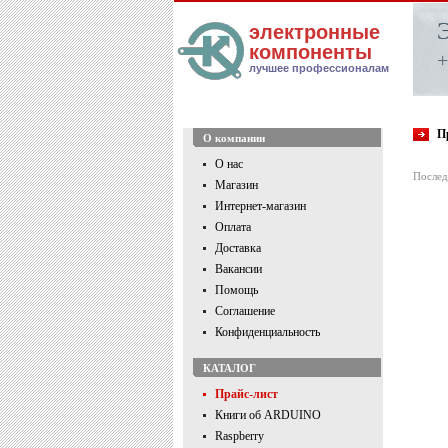
электронные
компоненты
+
лучшее профессионалам
П
О компании
О нас
Послед
Магазин
Интернет-магазин
Оплата
Доставка
Вакансии
Помощь
Соглашение
Конфиденциальность
КАТАЛОГ
Прайс-лист
Книги об ARDUINO
Raspberry