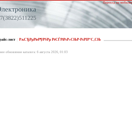
Переход на мобильн
Электроника
7(3822)511225
райс-лист
|
РљСЂРµРїeР¶/РЅРµ РёСЃРїРѕР»СЊР·РѕРІР°С‚СЊ
нее обновление каталога: 6 августа 2026, 01:03