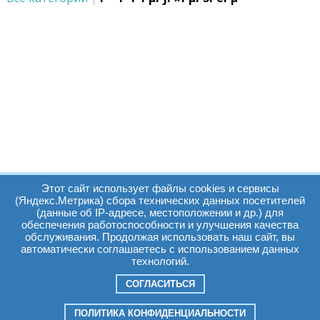
Этот сайт использует файлы cookies и сервисы
(Яндекс.Метрика) сбора технических данных посетителей
(данные об IP-адресе, местоположении и др.) для
обеспечения работоспособности и улучшения качества
Часы работы:
Томск, пр. Ленина г,
обслуживания. Продолжая использовать наш сайт, вы
автоматически соглашаетесь с использованием данных
д. 159
технологий.
09:00 - 19:00
т.:
+7(3822)511225
info@elcopro.ru
СОГЛАСИТЬСЯ
Суб. Воскр. вых.
ПОЛИТИКА КОНФИДЕНЦИАЛЬНОСТИ